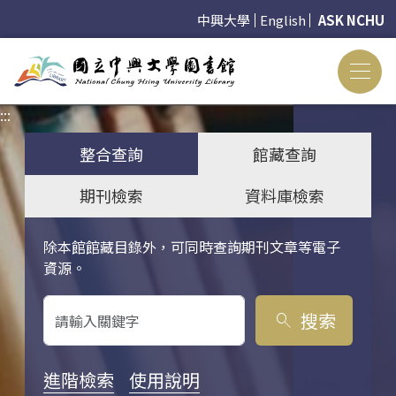
中興大學
English
ASK NCHU
:::
:::
整合查詢
館藏查詢
期刊檢索
資料庫檢索
除本館館藏目錄外，可同時查詢期刊文章等電子
關鍵字搜尋
資源。
搜索
search
進階檢索
使用說明