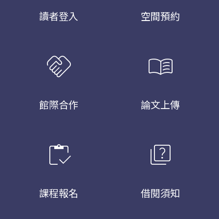
讀者登入
空間預約
handshake
menu_book
館際合作
論文上傳
inventory
quiz
課程報名
借閱須知