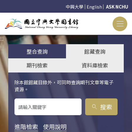
中興大學
English
ASK NCHU
:::
:::
整合查詢
館藏查詢
期刊檢索
資料庫檢索
除本館館藏目錄外，可同時查詢期刊文章等電子
關鍵字搜尋
資源。
搜索
search
進階檢索
使用說明