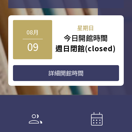
星期日
08月
今日開館時間
09
週日閉館(closed)
詳細開館時間
group
calendar_month