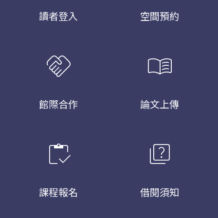
讀者登入
空間預約
handshake
menu_book
館際合作
論文上傳
inventory
quiz
課程報名
借閱須知