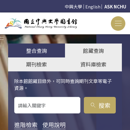
中興大學
English
ASK NCHU
:::
:::
整合查詢
館藏查詢
期刊檢索
資料庫檢索
除本館館藏目錄外，可同時查詢期刊文章等電子
關鍵字搜尋
資源。
搜索
search
進階檢索
使用說明