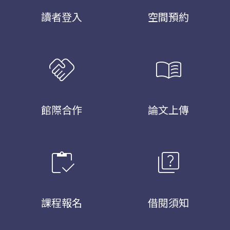
讀者登入
空間預約
handshake
menu_book
館際合作
論文上傳
inventory
quiz
課程報名
借閱須知