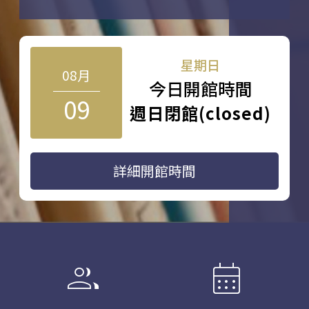
星期日
08月
今日開館時間
09
週日閉館(closed)
詳細開館時間
group
calendar_month