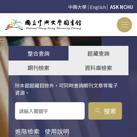
中興大學
English
ASK NCHU
:::
:::
整合查詢
館藏查詢
期刊檢索
資料庫檢索
除本館館藏目錄外，可同時查詢期刊文章等電子
關鍵字搜尋
資源。
搜索
search
進階檢索
使用說明