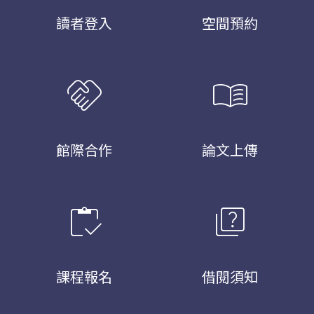
讀者登入
空間預約
handshake
menu_book
館際合作
論文上傳
inventory
quiz
課程報名
借閱須知