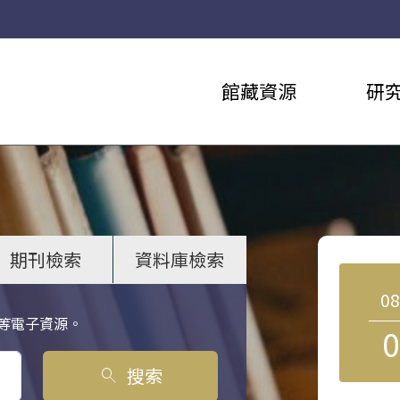
館藏資源
研
期刊檢索
資料庫檢索
0
等電子資源。
0
搜索
search