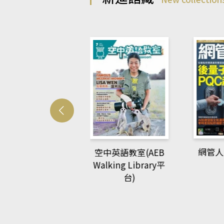
Develo
網管人(kono平台)
中英語教室(AEB
lking Library平
台)