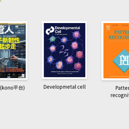
pmetal cell
Pattern
Natio
recognition
Geogra