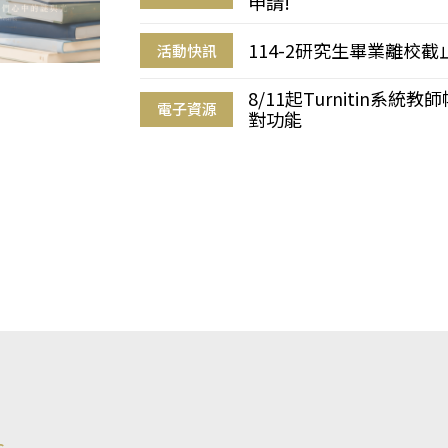
申請!
114-2研究生畢業離校
活動快訊
8/11起Turnitin系
電子資源
對功能
s