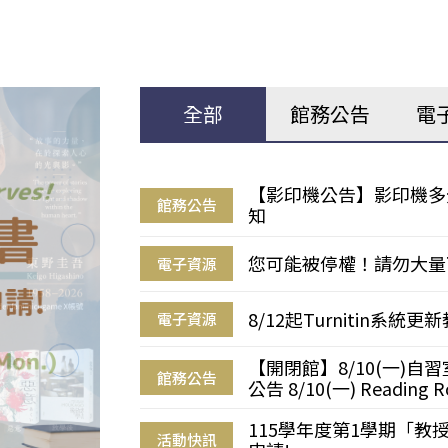
全部
館務公告
電
【影印機公告】影印機多
館務公告
知
您可能被停權！請勿大量
電子資源
8/12起Turnitin系
電子資源
【開閉館】8/10(一)
館務公告
公告 8/10(一) Reading R
115學年度第1學期「
活動快訊