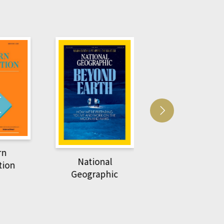
Harvard Business
萌動力一頁漫畫
Review
nal
物力學
phic