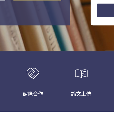
handshake
menu_book
館際合作
論文上傳