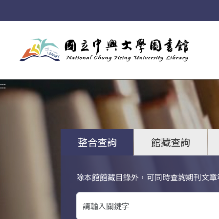
:::
:::
整合查詢
館藏查詢
除本館館藏目錄外，可同時查詢期刊文章
關鍵字搜尋