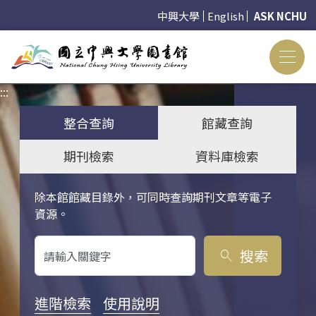
中興大學
English
ASK NCHU
:::
:::
整合查詢
館藏查詢
期刊檢索
資料庫檢索
除本館館藏目錄外，可同時查詢期刊文章等電子
關鍵字搜尋
資源。
搜索
search
進階檢索
使用說明