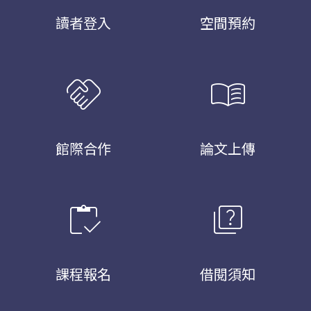
讀者登入
空間預約
handshake
menu_book
館際合作
論文上傳
inventory
quiz
課程報名
借閱須知