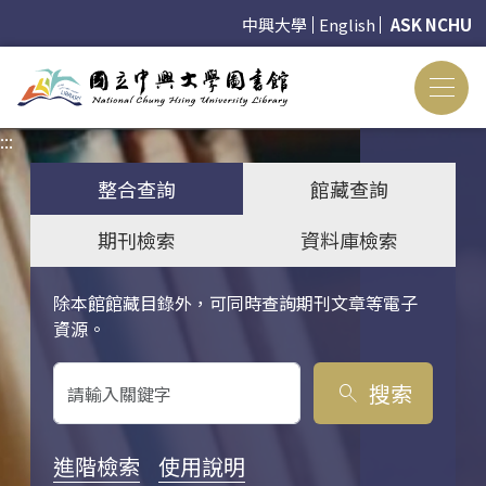
中興大學
English
ASK NCHU
:::
:::
整合查詢
館藏查詢
期刊檢索
資料庫檢索
除本館館藏目錄外，可同時查詢期刊文章等電子
關鍵字搜尋
資源。
搜索
search
進階檢索
使用說明