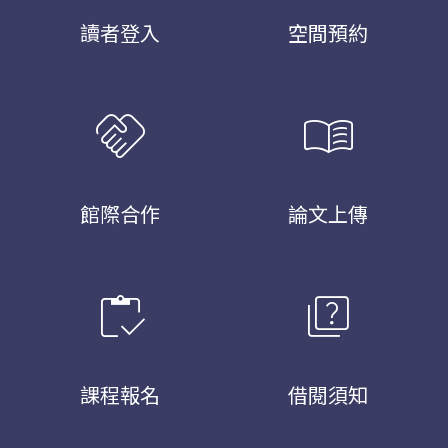
讀者登入
空間預約
handshake
menu_book
館際合作
論文上傳
inventory
quiz
課程報名
借閱須知