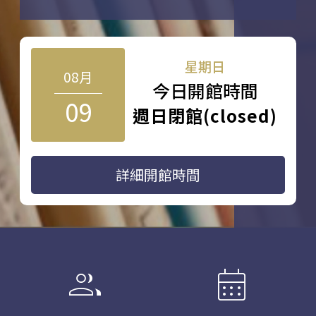
星期日
08月
今日開館時間
09
週日閉館(closed)
詳細開館時間
group
calendar_month