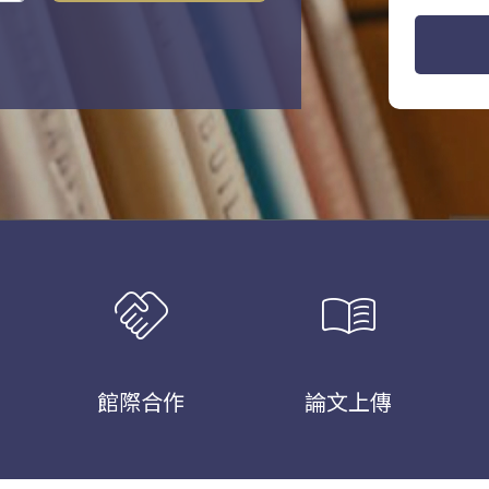
handshake
menu_book
館際合作
論文上傳