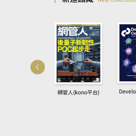
Developmetal cell
管人(kono平台)
P
rec