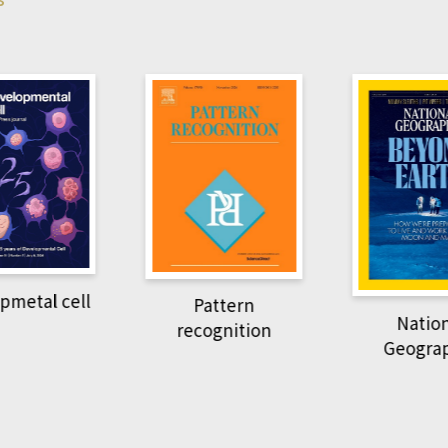
Harvard B
attern
Revi
National
ognition
Geographic