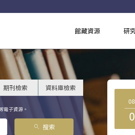
館藏資源
研
期刊檢索
資料庫檢索
0
等電子資源。
0
搜索
search