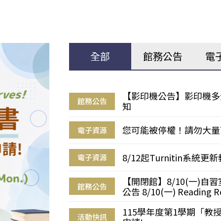
全部
館務公告
電
【影印機公告】影印機多
館務公告
知
您可能被停權！請勿大量
電子資源
8/12起Turnitin系
電子資源
【開閉館】8/10(一)
館務公告
公告 8/10(一) Reading R
115學年度第1學期「
活動快訊