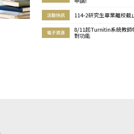
申請!
114-2研究生畢業離校
活動快訊
8/11起Turnitin系
電子資源
對功能
s