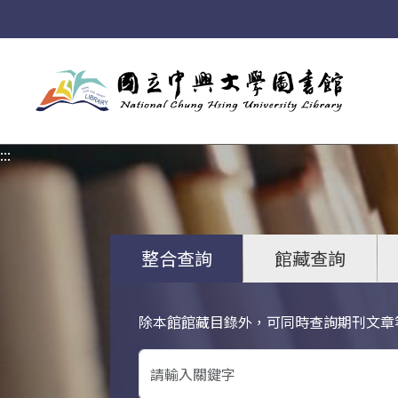
:::
:::
整合查詢
館藏查詢
除本館館藏目錄外，可同時查詢期刊文章
關鍵字搜尋