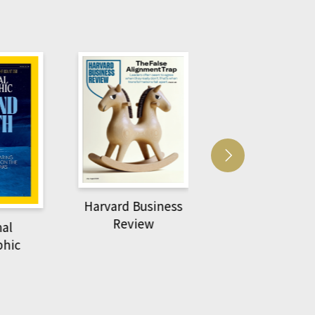
usiness
ACS Catalysi
萌動力一頁漫畫學生
ew
物力學