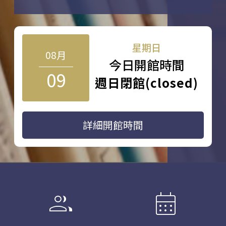
星期日
08月
今日開館時間
09
週日閉館(closed)
詳細開館時間
group
calendar_month