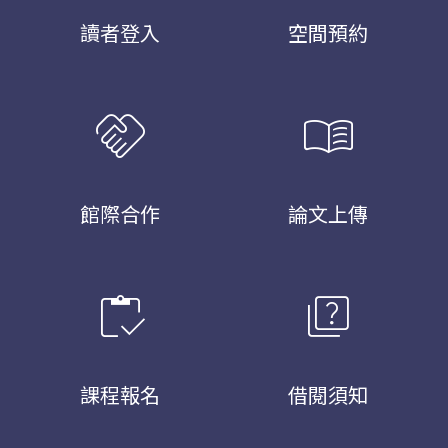
讀者登入
空間預約
handshake
menu_book
館際合作
論文上傳
inventory
quiz
課程報名
借閱須知