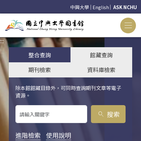
中興大學
English
ASK NCHU
:::
:::
整合查詢
館藏查詢
期刊檢索
資料庫檢索
除本館館藏目錄外，可同時查詢期刊文章等電子
關鍵字搜尋
資源。
搜索
search
進階檢索
使用說明