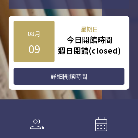
星期日
08月
今日開館時間
09
週日閉館(closed)
詳細開館時間
group
calendar_month