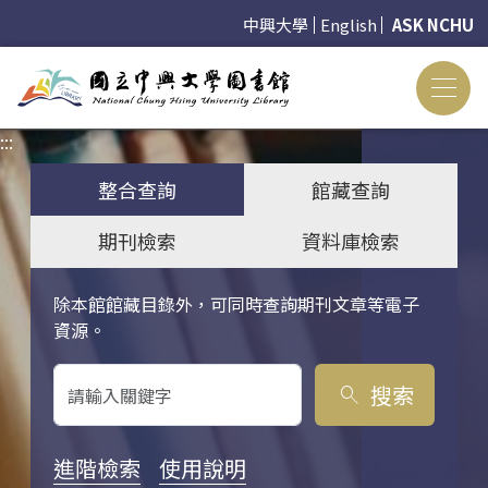
中興大學
English
ASK NCHU
:::
:::
整合查詢
館藏查詢
期刊檢索
資料庫檢索
除本館館藏目錄外，可同時查詢期刊文章等電子
關鍵字搜尋
資源。
搜索
search
進階檢索
使用說明