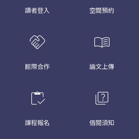
讀者登入
空間預約
handshake
menu_book
館際合作
論文上傳
inventory
quiz
課程報名
借閱須知