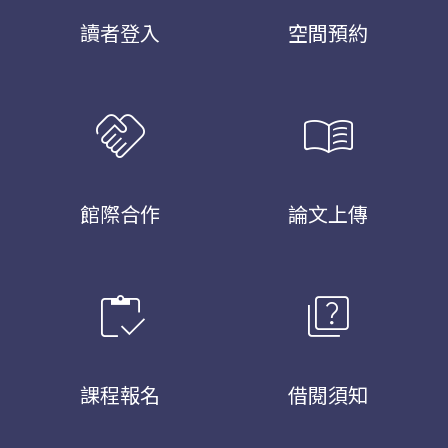
讀者登入
空間預約
handshake
menu_book
館際合作
論文上傳
inventory
quiz
課程報名
借閱須知