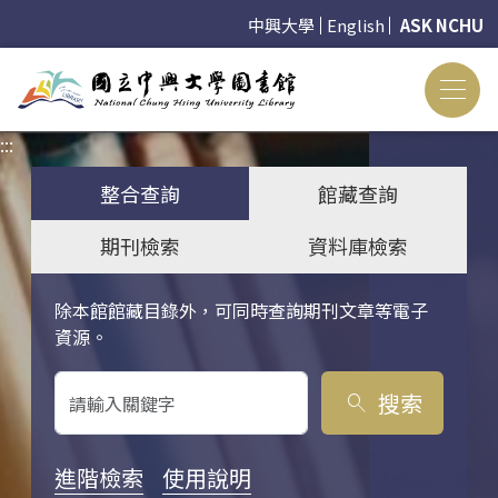
中興大學
English
ASK NCHU
:::
:::
整合查詢
館藏查詢
期刊檢索
資料庫檢索
除本館館藏目錄外，可同時查詢期刊文章等電子
關鍵字搜尋
資源。
搜索
search
進階檢索
使用說明