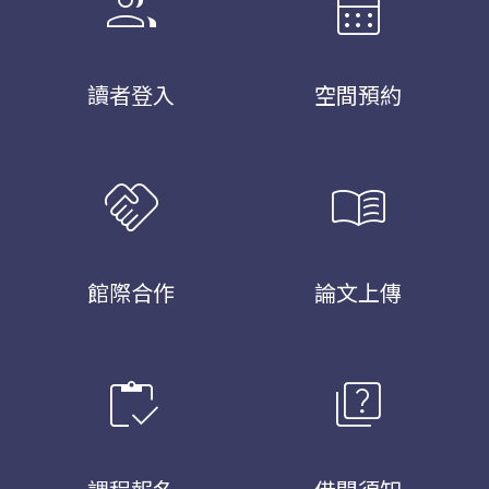
group
calendar_month
讀者登入
空間預約
handshake
menu_book
館際合作
論文上傳
inventory
quiz