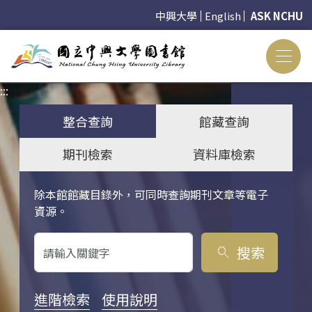
中興大學
English
ASK NCHU
:::
:::
整合查詢
館藏查詢
期刊檢索
資料庫檢索
除本館館藏目錄外，可同時查詢期刊文章等電子
關鍵字搜尋
資源。
搜索
search
進階檢索
使用說明