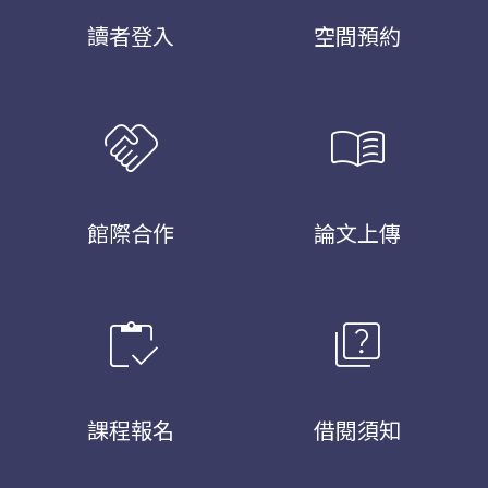
讀者登入
空間預約
handshake
menu_book
館際合作
論文上傳
inventory
quiz
課程報名
借閱須知