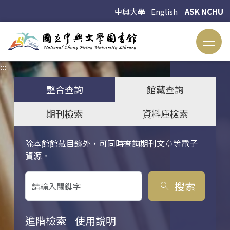
中興大學
English
ASK NCHU
:::
:::
整合查詢
館藏查詢
期刊檢索
資料庫檢索
除本館館藏目錄外，可同時查詢期刊文章等電子
關鍵字搜尋
資源。
搜索
search
進階檢索
使用說明