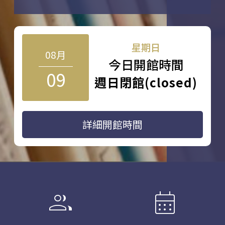
星期日
08月
今日開館時間
09
週日閉館(closed)
詳細開館時間
group
calendar_month