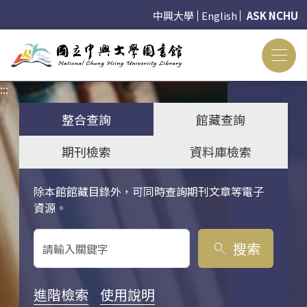
中興大學
English
ASK NCHU
:::
:::
整合查詢
館藏查詢
期刊檢索
資料庫檢索
除本館館藏目錄外，可同時查詢期刊文章等電子
關鍵字搜尋
資源。
搜索
search
進階檢索
使用說明