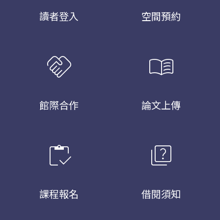
讀者登入
空間預約
handshake
menu_book
館際合作
論文上傳
inventory
quiz
課程報名
借閱須知