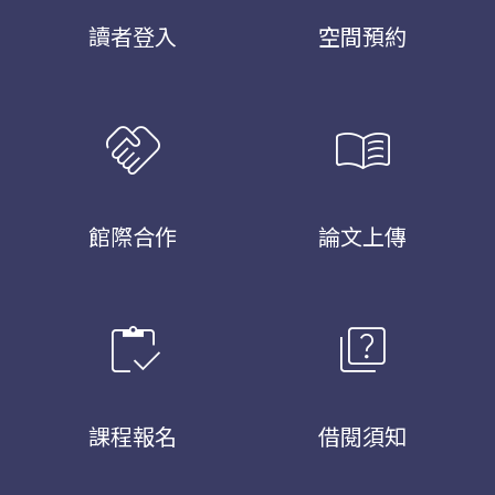
讀者登入
空間預約
handshake
menu_book
館際合作
論文上傳
inventory
quiz
課程報名
借閱須知