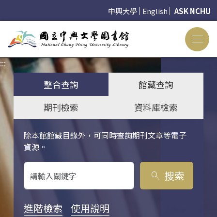
中興大學
English
ASK NCHU
:::
:::
整合查詢
館藏查詢
期刊檢索
資料庫檢索
除本館館藏目錄外，可同時查詢期刊文章等電子
關鍵字搜尋
資源。
搜索
search
進階檢索
使用說明