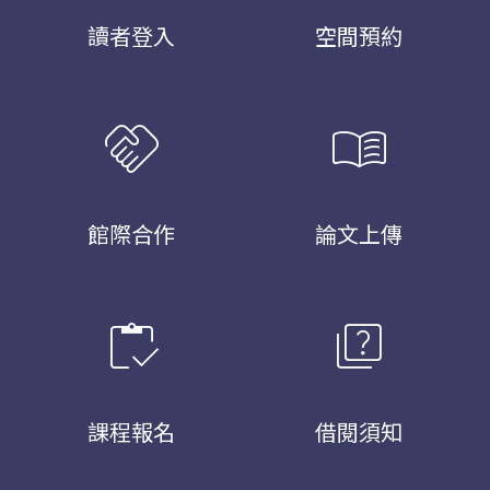
讀者登入
空間預約
handshake
menu_book
館際合作
論文上傳
inventory
quiz
課程報名
借閱須知