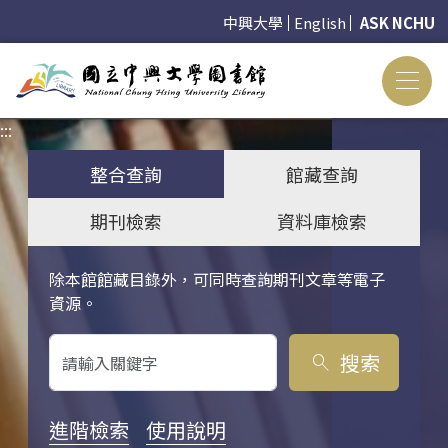
中興大學
English
ASK NCHU
:::
:::
整合查詢
館藏查詢
期刊檢索
資料庫檢索
除本館館藏目錄外，可同時查詢期刊文章等電子
關鍵字搜尋
資源。
搜索
search
進階檢索
使用說明