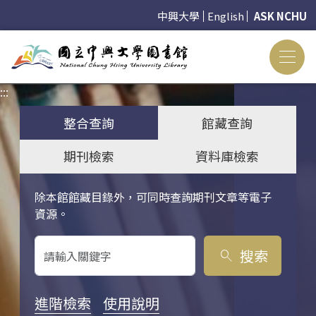
中興大學
English
ASK NCHU
:::
:::
整合查詢
館藏查詢
期刊檢索
資料庫檢索
除本館館藏目錄外，可同時查詢期刊文章等電子
關鍵字搜尋
資源。
搜索
search
進階檢索
使用說明