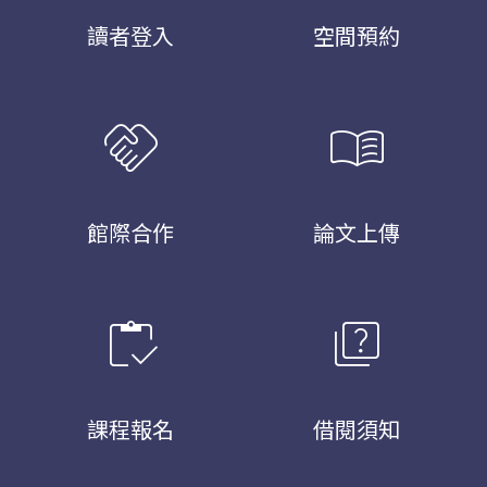
讀者登入
空間預約
handshake
menu_book
館際合作
論文上傳
inventory
quiz
課程報名
借閱須知