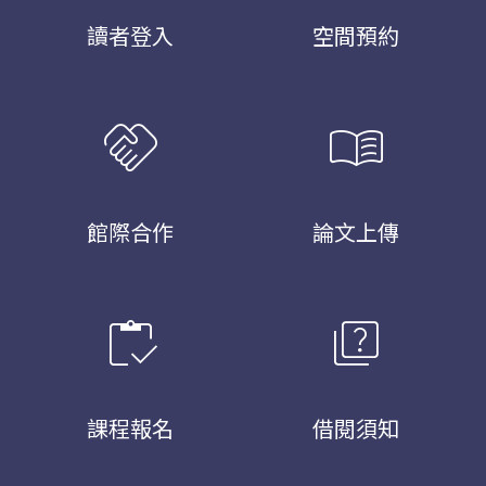
讀者登入
空間預約
handshake
menu_book
館際合作
論文上傳
inventory
quiz
課程報名
借閱須知