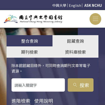
中興大學
English
ASK NCHU
:::
:::
整合查詢
館藏查詢
期刊檢索
資料庫檢索
除本館館藏目錄外，可同時查詢期刊文章等電子
關鍵字搜尋
資源。
搜索
search
進階檢索
使用說明