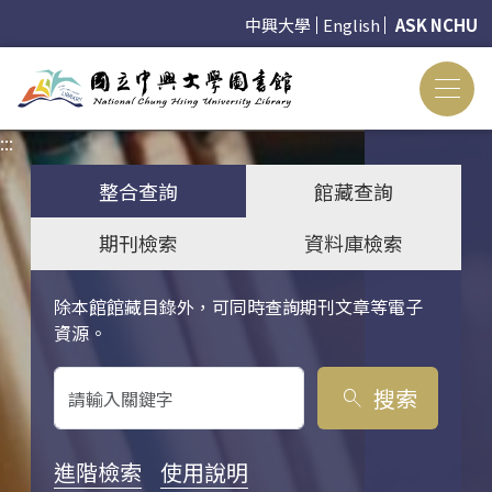
中興大學
English
ASK NCHU
:::
:::
整合查詢
館藏查詢
期刊檢索
資料庫檢索
除本館館藏目錄外，可同時查詢期刊文章等電子
關鍵字搜尋
資源。
搜索
search
進階檢索
使用說明