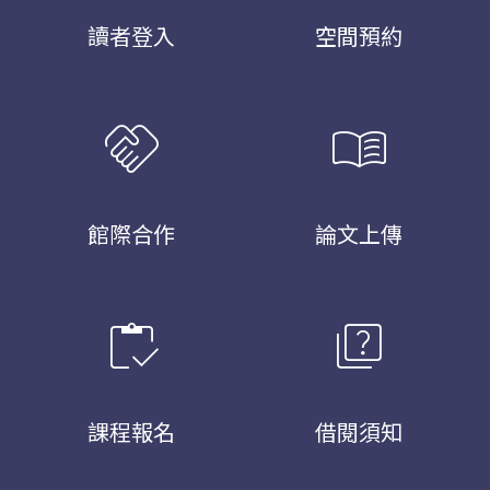
讀者登入
空間預約
handshake
menu_book
館際合作
論文上傳
inventory
quiz
課程報名
借閱須知