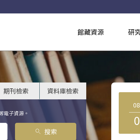
館藏資源
研
期刊檢索
資料庫檢索
0
等電子資源。
0
搜索
search