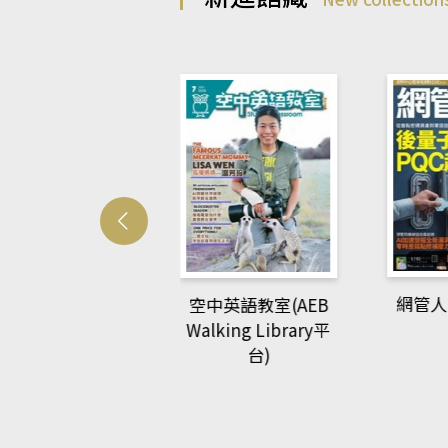
Develo
網管人(kono平台)
中英語教室(AEB
lking Library平
台)