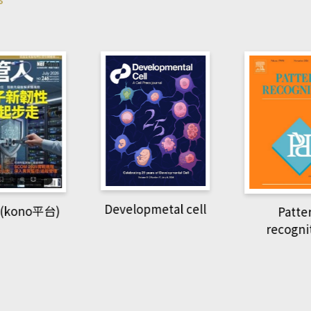
pmetal cell
Pattern
Natio
recognition
Geogra