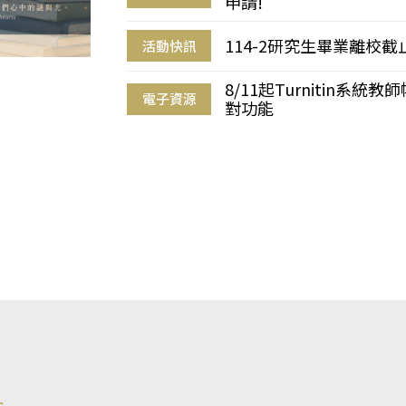
申請!
114-2研究生畢業離校
活動快訊
8/11起Turnitin系
電子資源
對功能
s