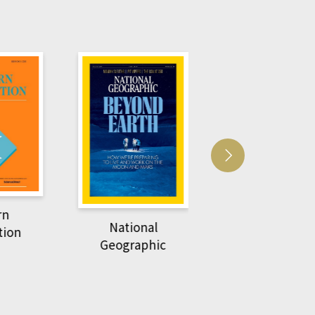
Harvard Business
萌動力一頁漫畫
Review
nal
物力學
phic