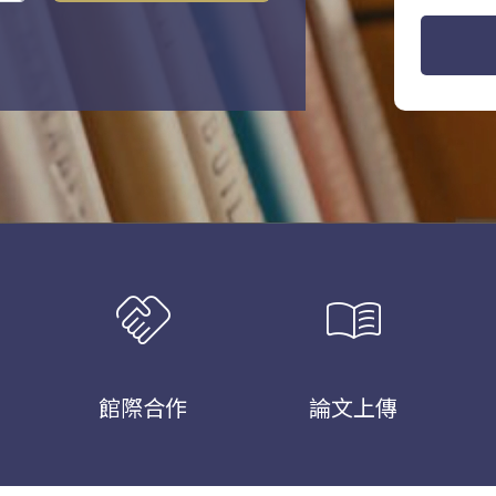
handshake
menu_book
館際合作
論文上傳