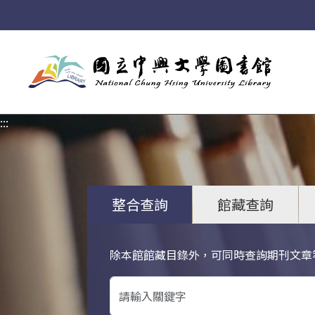
:::
:::
整合查詢
館藏查詢
除本館館藏目錄外，可同時查詢期刊文章
關鍵字搜尋