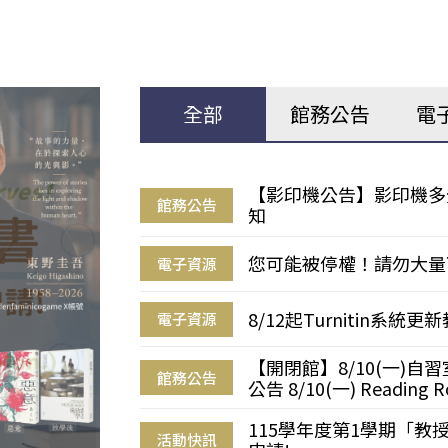
全部
館務公告
電
【影印機公告】影印機多
館務公告
知
您可能被停權！請勿大量
電子資源
8/12起Turnitin系
電子資源
【開閉館】8/10(一)
館務公告
公告 8/10(一) Reading R
115學年度第1學期「
活動快訊