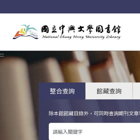
:::
:::
整合查詢
館藏查詢
除本館館藏目錄外，可同時查詢期刊文章
關鍵字搜尋