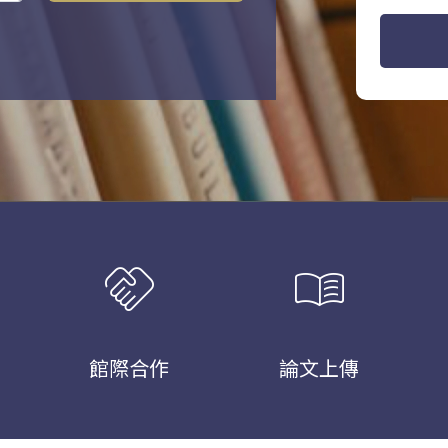
handshake
menu_book
館際合作
論文上傳