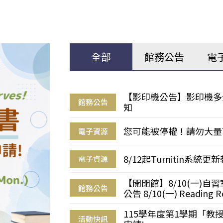
全部
館務公告
電
【影印機公告】影印機多
館務公告
知
您可能被停權！請勿大量
電子資源
8/12起Turnitin系
電子資源
【開閉館】8/10(一)
館務公告
公告 8/10(一) Reading R
115學年度第1學期「
活動快訊