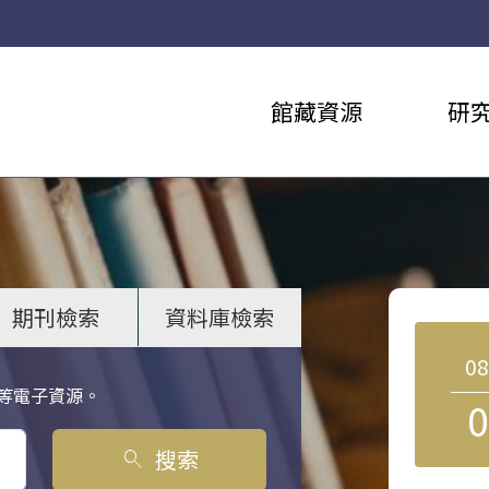
館藏資源
研
期刊檢索
資料庫檢索
0
等電子資源。
0
搜索
search