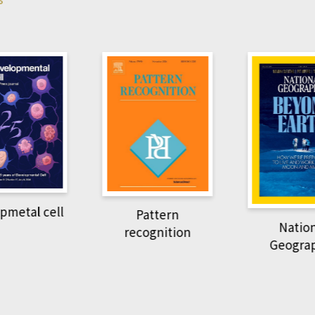
pmetal cell
Pattern
Natio
recognition
Geogra