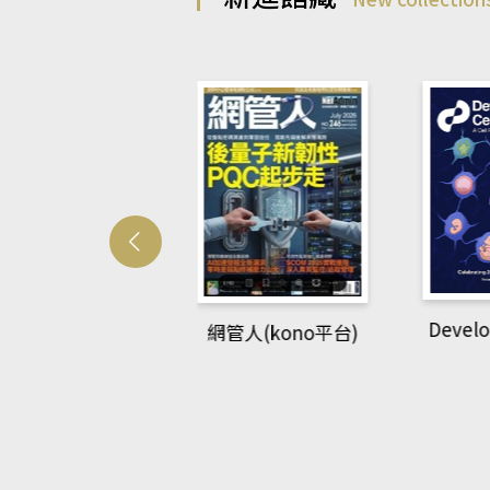
Develo
網管人(kono平台)
中英語教室(AEB
lking Library平
台)