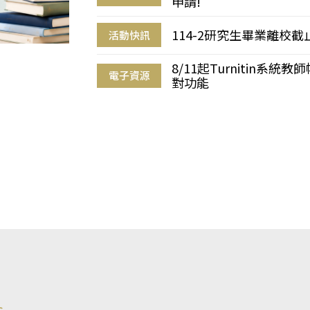
申請!
114-2研究生畢業離校
活動快訊
8/11起Turnitin系
電子資源
對功能
s