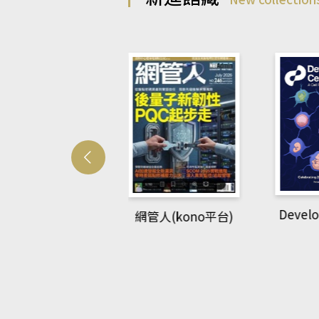
Develo
網管人(kono平台)
中英語教室(AEB
lking Library平
台)