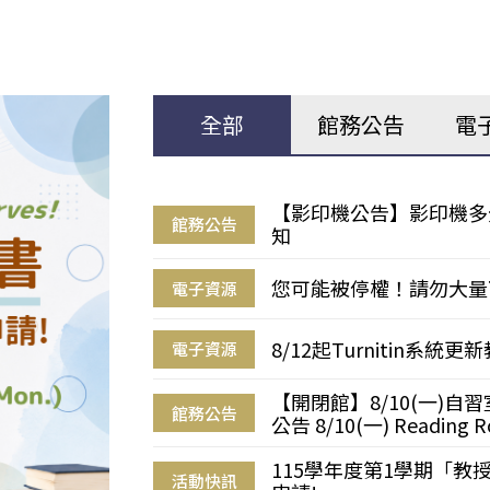
全部
館務公告
電
【影印機公告】影印機多
館務公告
知
您可能被停權！請勿大量
電子資源
8/12起Turnitin系
電子資源
【開閉館】8/10(一)
館務公告
公告 8/10(一) Reading R
115學年度第1學期「
活動快訊