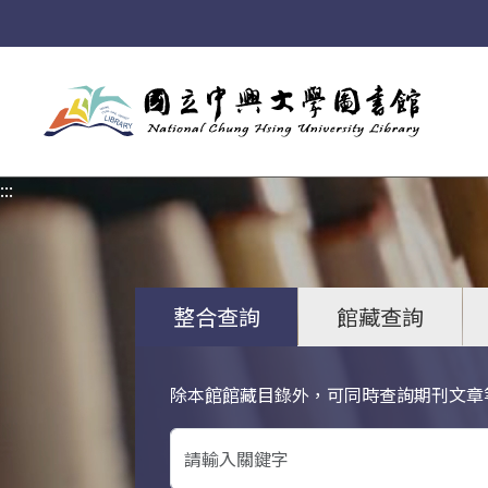
:::
:::
整合查詢
館藏查詢
除本館館藏目錄外，可同時查詢期刊文章
關鍵字搜尋