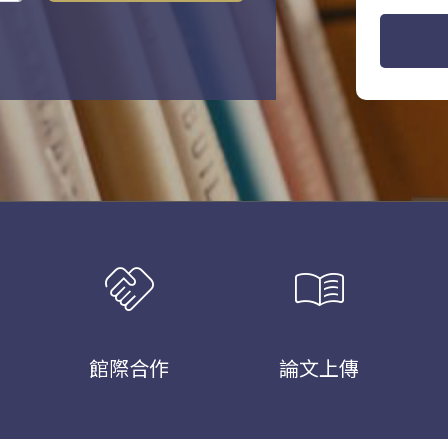
handshake
menu_book
館際合作
論文上傳