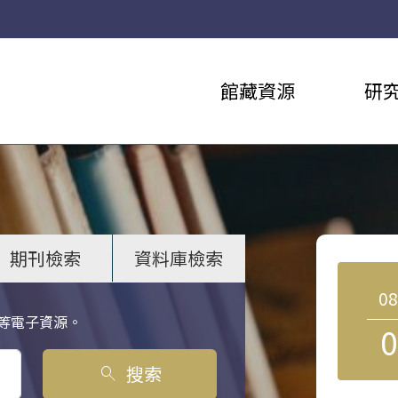
館藏資源
研
期刊檢索
資料庫檢索
0
等電子資源。
0
搜索
search