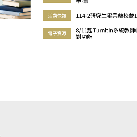
申請!
114-2研究生畢業離校
活動快訊
8/11起Turnitin系
電子資源
對功能
s