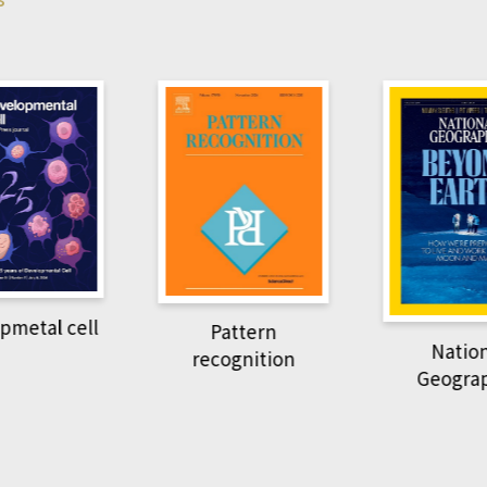
pmetal cell
Pattern
Natio
recognition
Geogra