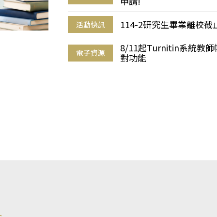
申請!
114-2研究生畢業離校
活動快訊
8/11起Turnitin系
電子資源
對功能
s