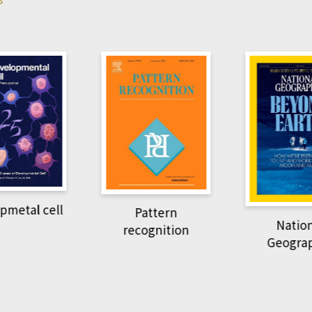
pmetal cell
Pattern
Natio
recognition
Geogra