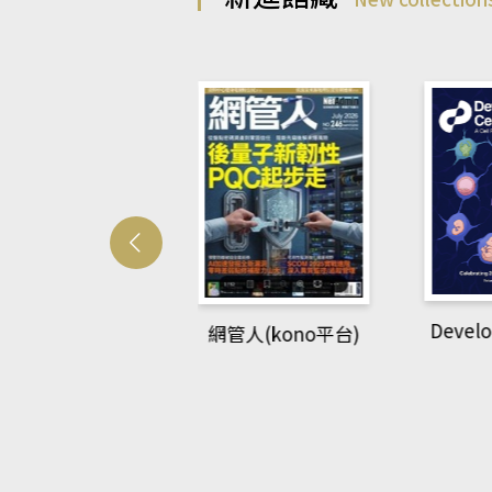
Develo
網管人(kono平台)
中英語教室(AEB
lking Library平
台)