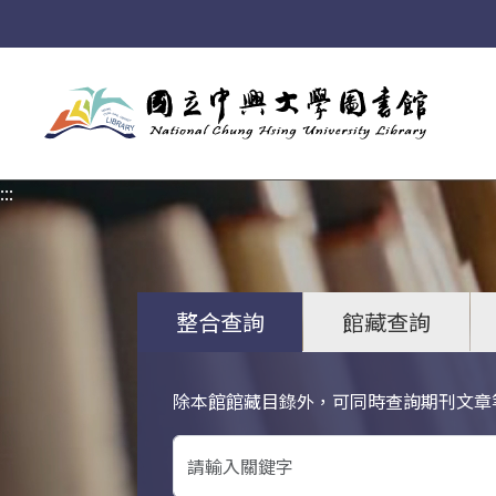
:::
:::
整合查詢
館藏查詢
除本館館藏目錄外，可同時查詢期刊文章
關鍵字搜尋