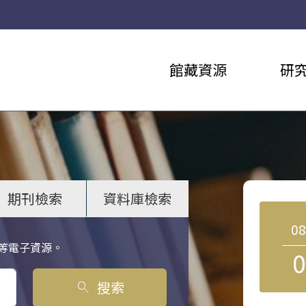
館藏資源
研
期刊檢索
資料庫檢索
0
等電子資源。
0
搜索
search