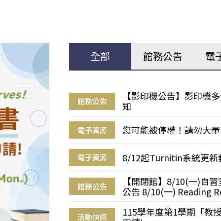
全部
館務公告
電
【影印機公告】影印機多
館務公告
知
您可能被停權！請勿大量
電子資源
8/12起Turnitin系
電子資源
【開閉館】8/10(一)
館務公告
公告 8/10(一) Reading R
115學年度第1學期「
活動快訊