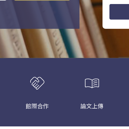
handshake
menu_book
館際合作
論文上傳