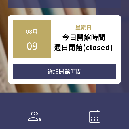
星期日
08月
今日開館時間
09
週日閉館(closed)
詳細開館時間
group
calendar_month