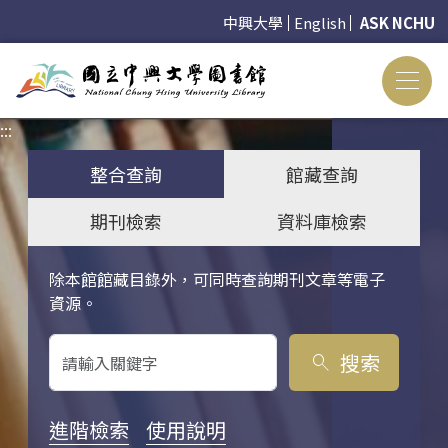
中興大學
English
ASK NCHU
:::
:::
整合查詢
館藏查詢
期刊檢索
資料庫檢索
除本館館藏目錄外，可同時查詢期刊文章等電子
關鍵字搜尋
資源。
搜索
search
進階檢索
使用說明