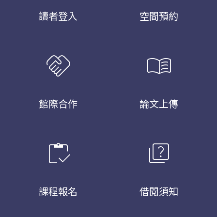
讀者登入
空間預約
handshake
menu_book
館際合作
論文上傳
inventory
quiz
課程報名
借閱須知