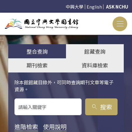
中興大學
English
ASK NCHU
:::
:::
整合查詢
館藏查詢
期刊檢索
資料庫檢索
除本館館藏目錄外，可同時查詢期刊文章等電子
關鍵字搜尋
資源。
搜索
search
進階檢索
使用說明