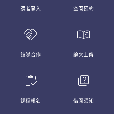
讀者登入
空間預約
handshake
menu_book
館際合作
論文上傳
inventory
quiz
課程報名
借閱須知