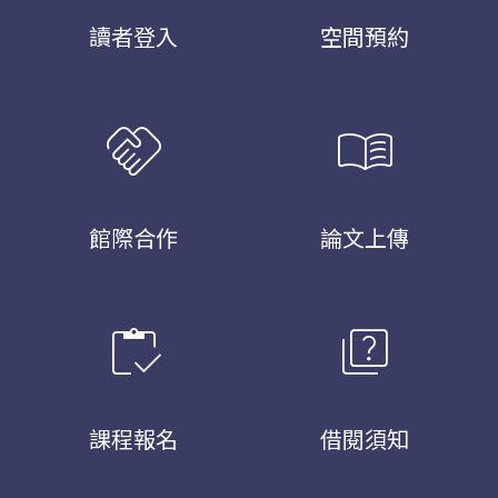
讀者登入
空間預約
handshake
menu_book
館際合作
論文上傳
inventory
quiz
課程報名
借閱須知