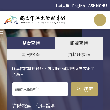
中興大學
English
ASK NCHU
:::
:::
整合查詢
館藏查詢
期刊檢索
資料庫檢索
除本館館藏目錄外，可同時查詢期刊文章等電子
關鍵字搜尋
資源。
搜索
search
進階檢索
使用說明