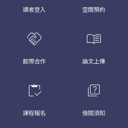
讀者登入
空間預約
handshake
menu_book
館際合作
論文上傳
inventory
quiz
課程報名
借閱須知