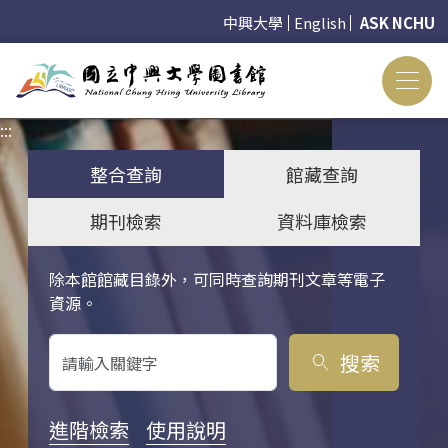
中興大學
English
ASK NCHU
:::
:::
整合查詢
館藏查詢
期刊檢索
資料庫檢索
除本館館藏目錄外，可同時查詢期刊文章等電子
關鍵字搜尋
資源。
搜索
search
進階檢索
使用說明