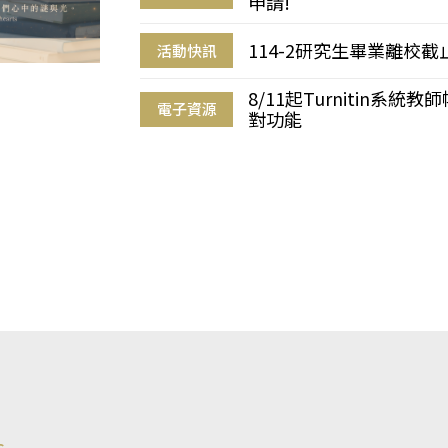
申請!
114-2研究生畢業離校
活動快訊
8/11起Turnitin系
電子資源
對功能
s