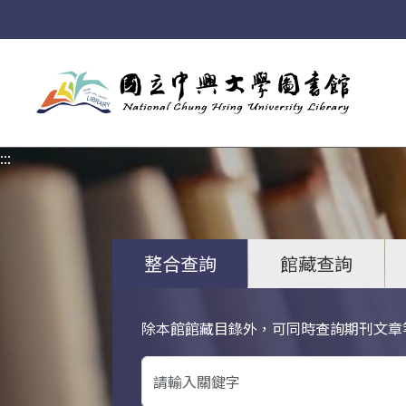
:::
:::
整合查詢
館藏查詢
除本館館藏目錄外，可同時查詢期刊文章
關鍵字搜尋