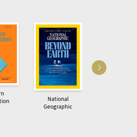
Harvard Business
萌動力一頁漫畫
Review
nal
物力學
phic