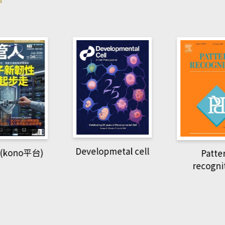
pmetal cell
Pattern
Natio
recognition
Geogra