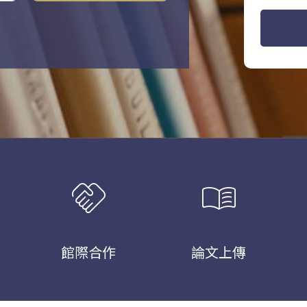
handshake
menu_book
館際合作
論文上傳