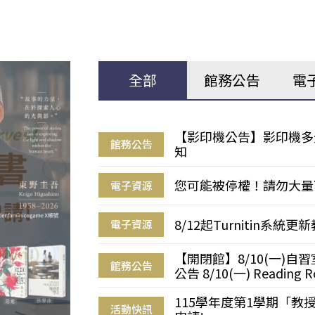
全部
館務公告
電
【影印機公告】影印機多
館務公告
知
您可能被停權！請勿大量
電子資源
8/12起Turnitin系
電子資源
【開閉館】8/10(一)
館務公告
公告 8/10(一) Reading R
115學年度第1學期「
活動快訊