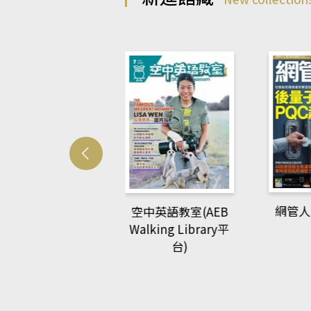
Develo
網管人(kono平台)
中英語教室(AEB
lking Library平
台)