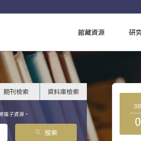
館藏資源
研
期刊檢索
資料庫檢索
0
等電子資源。
0
搜索
search