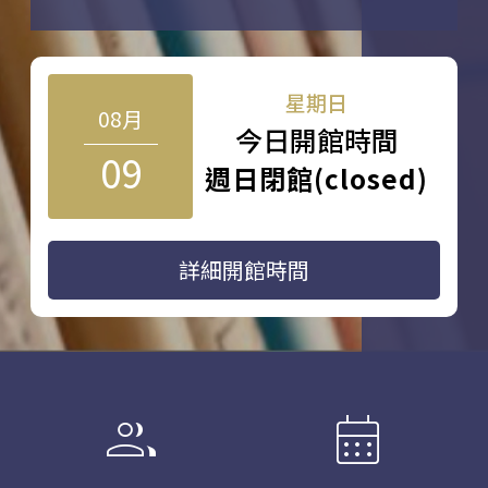
星期日
08月
今日開館時間
09
週日閉館(closed)
詳細開館時間
group
calendar_month