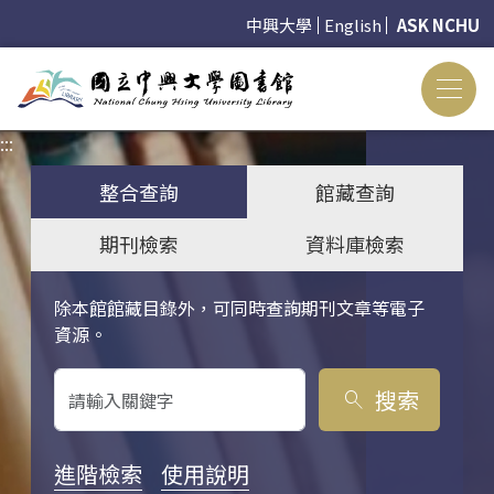
中興大學
English
ASK NCHU
:::
:::
整合查詢
館藏查詢
期刊檢索
資料庫檢索
除本館館藏目錄外，可同時查詢期刊文章等電子
關鍵字搜尋
資源。
搜索
search
進階檢索
使用說明