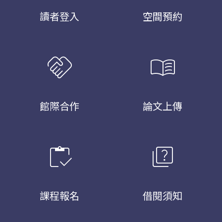
讀者登入
空間預約
handshake
menu_book
館際合作
論文上傳
inventory
quiz
課程報名
借閱須知