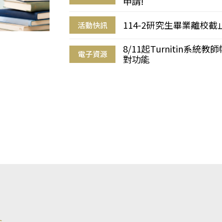
申請!
114-2研究生畢業離校
活動快訊
8/11起Turnitin系
電子資源
對功能
s