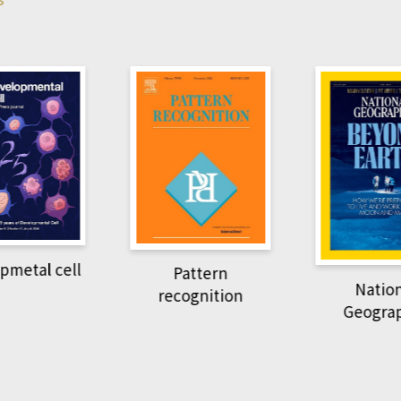
pmetal cell
Pattern
Natio
recognition
Geogra