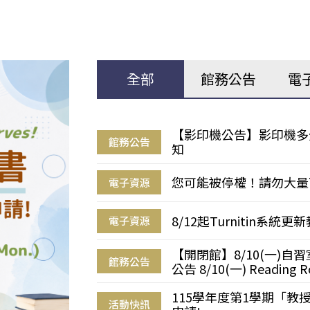
全部
館務公告
電
【影印機公告】影印機多
館務公告
知
您可能被停權！請勿大量
電子資源
8/12起Turnitin系
電子資源
【開閉館】8/10(一)
館務公告
公告 8/10(一) Reading R
115學年度第1學期「
活動快訊