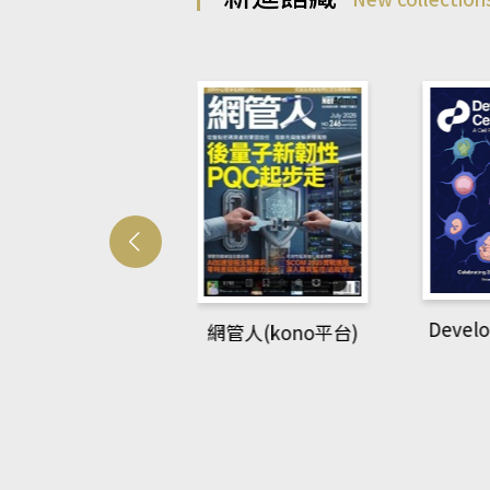
Develo
網管人(kono平台)
中英語教室(AEB
lking Library平
台)