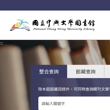
:::
:::
整合查詢
館藏查詢
除本館館藏目錄外，可同時查詢期刊文章
關鍵字搜尋