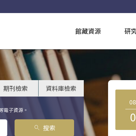
館藏資源
研
期刊檢索
資料庫檢索
0
等電子資源。
0
搜索
search