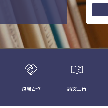
handshake
menu_book
館際合作
論文上傳