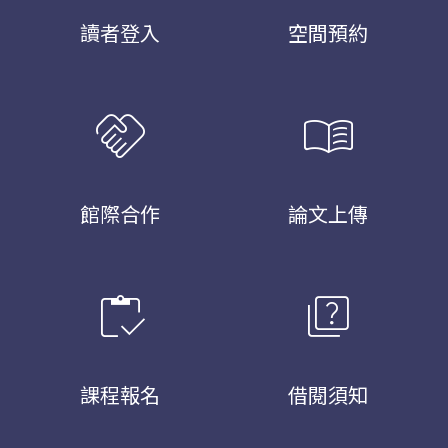
讀者登入
空間預約
handshake
menu_book
館際合作
論文上傳
inventory
quiz
課程報名
借閱須知