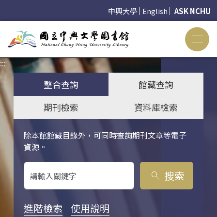
中興大學
English
ASK NCHU
:::
:::
整合查詢
館藏查詢
期刊檢索
資料庫檢索
除本館館藏目錄外，可同時查詢期刊文章等電子
關鍵字搜尋
資源。
搜索
search
進階檢索
使用說明