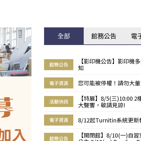
全部
館務公告
電
【影印機公告】影印機多
館務公告
知
您可能被停權！請勿大量
電子資源
【特展】8/5(三)10:0
活動快訊
大聲響，敬請見諒!
8/12起Turnitin系
電子資源
【開閉館】8/10(一)
館務公告