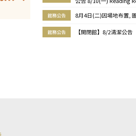
公告 8/10(一) Reading R
8月4日(二)因場地布置, 
館務公告
【開閉館】8/2清潔公告
館務公告
s