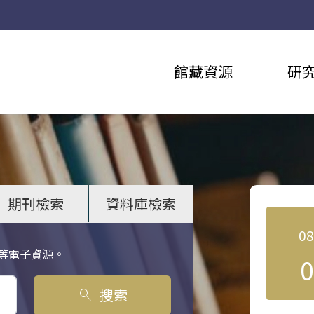
館藏資源
研
期刊檢索
資料庫檢索
0
等電子資源。
0
搜索
search