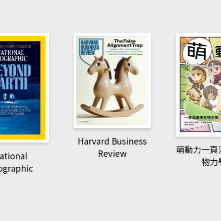
Harvard Business
萌動力一頁
Review
tional
物力
graphic