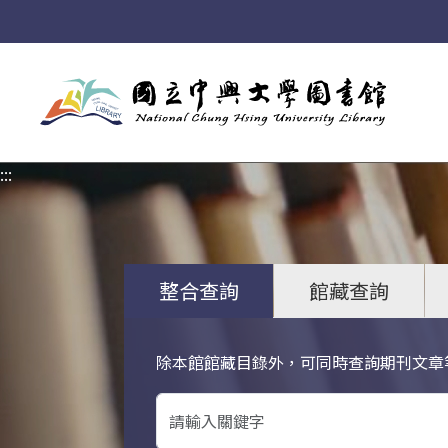
:::
:::
整合查詢
館藏查詢
除本館館藏目錄外，可同時查詢期刊文章
關鍵字搜尋