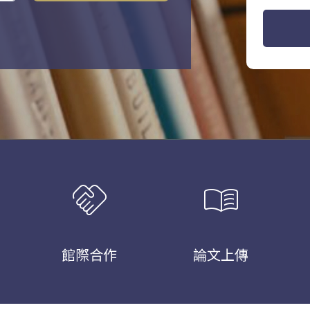
handshake
menu_book
館際合作
論文上傳