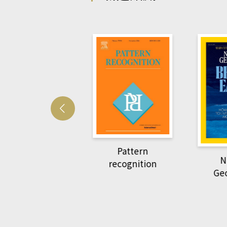
velopmetal cell
Pattern
Na
recognition
Geo