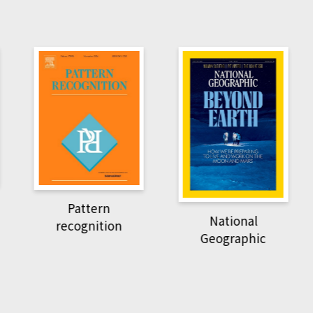
Harvard B
attern
Revi
National
ognition
Geographic