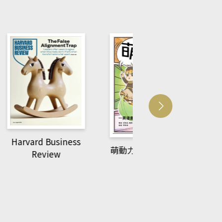
usiness
ACS Catalysi
萌動力一頁漫畫學生
ew
物力學