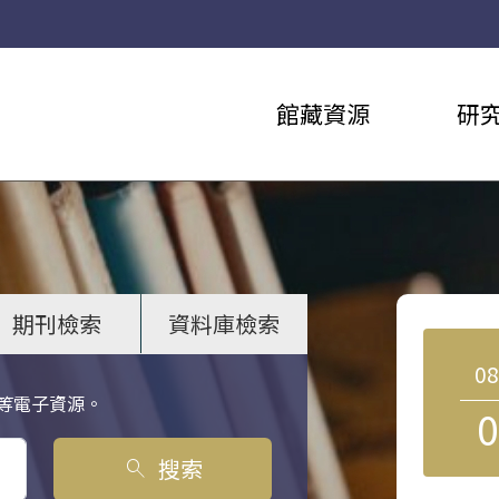
館藏資源
研
期刊檢索
資料庫檢索
0
等電子資源。
0
搜索
search