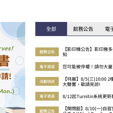
全部
館務公告
電
【影印機公告】影印機多
館務公告
知
您可能被停權！請勿大量
電子資源
【特展】8/5(三)10:0
活動快訊
大聲響，敬請見諒!
8/12起Turnitin系
電子資源
【開閉館】8/10(一)
館務公告