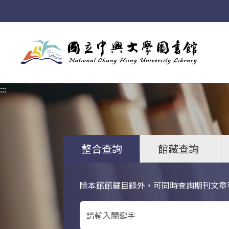
:::
:::
整合查詢
館藏查詢
除本館館藏目錄外，可同時查詢期刊文章
關鍵字搜尋