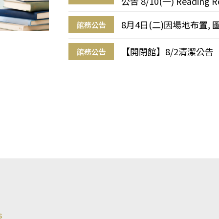
公告 8/10(一) Reading R
8月4日(二)因場地布置, 
館務公告
【開閉館】8/2清潔公告
館務公告
s