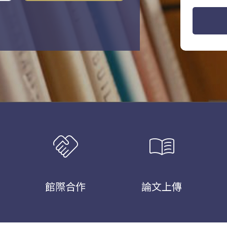
handshake
menu_book
館際合作
論文上傳