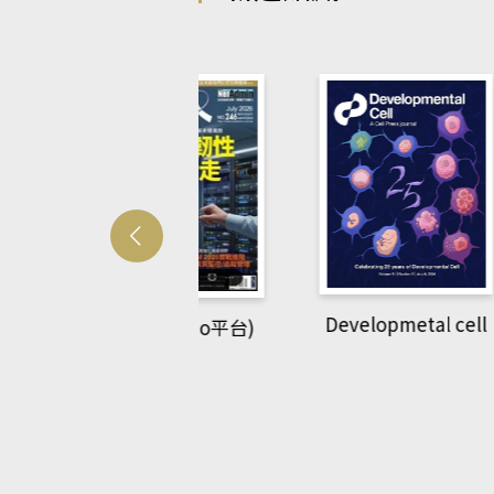
Developmetal cell
管人(kono平台)
P
rec