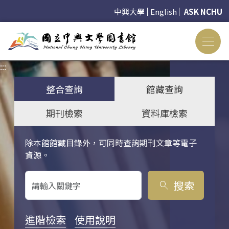
中興大學
English
ASK NCHU
:::
:::
整合查詢
館藏查詢
期刊檢索
資料庫檢索
除本館館藏目錄外，可同時查詢期刊文章等電子
關鍵字搜尋
資源。
搜索
search
進階檢索
使用說明