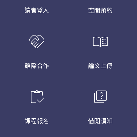
讀者登入
空間預約
handshake
menu_book
館際合作
論文上傳
inventory
quiz
課程報名
借閱須知