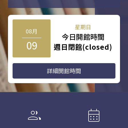
星期日
08月
今日開館時間
09
週日閉館(closed)
詳細開館時間
group
calendar_month