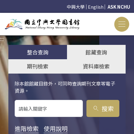
中興大學
English
ASK NCHU
:::
:::
整合查詢
館藏查詢
期刊檢索
資料庫檢索
除本館館藏目錄外，可同時查詢期刊文章等電子
關鍵字搜尋
資源。
搜索
search
進階檢索
使用說明