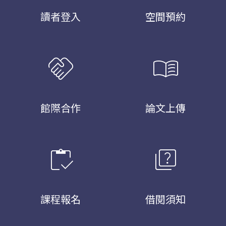
讀者登入
空間預約
handshake
menu_book
館際合作
論文上傳
inventory
quiz
課程報名
借閱須知