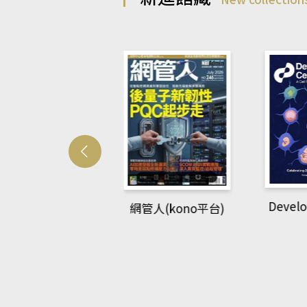
Develo
網管人(kono平台)
中英語教室(AEB
lking Library平
台)