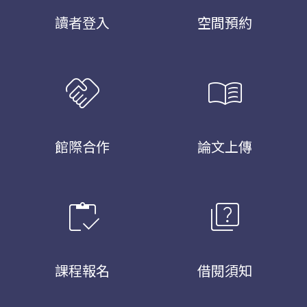
讀者登入
空間預約
handshake
menu_book
館際合作
論文上傳
inventory
quiz
課程報名
借閱須知