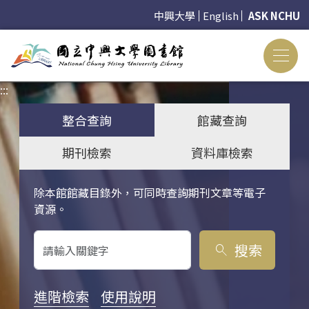
中興大學
English
ASK NCHU
:::
:::
整合查詢
館藏查詢
期刊檢索
資料庫檢索
除本館館藏目錄外，可同時查詢期刊文章等電子
關鍵字搜尋
資源。
搜索
search
進階檢索
使用說明