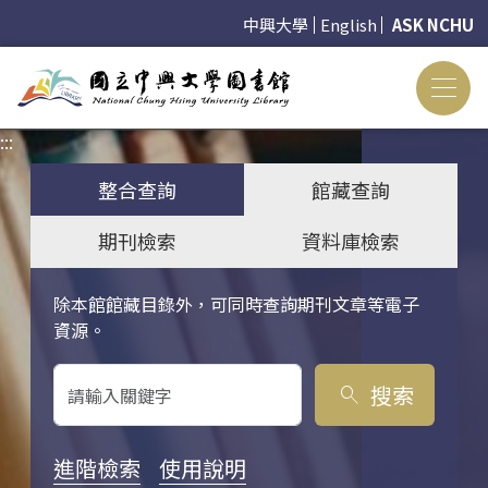
中興大學
English
ASK NCHU
:::
:::
整合查詢
館藏查詢
期刊檢索
資料庫檢索
除本館館藏目錄外，可同時查詢期刊文章等電子
關鍵字搜尋
資源。
搜索
search
進階檢索
使用說明