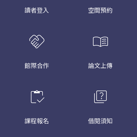
讀者登入
空間預約
handshake
menu_book
館際合作
論文上傳
inventory
quiz
課程報名
借閱須知