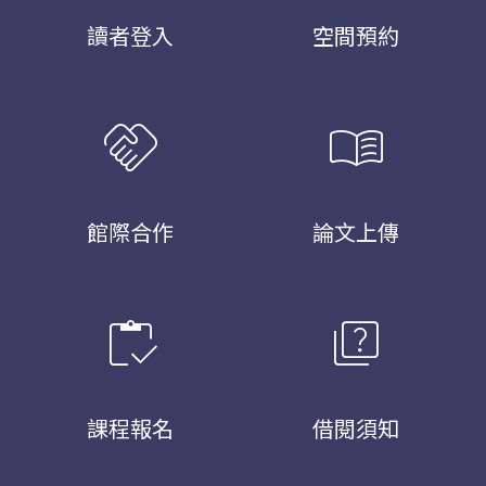
讀者登入
空間預約
handshake
menu_book
館際合作
論文上傳
inventory
quiz
課程報名
借閱須知