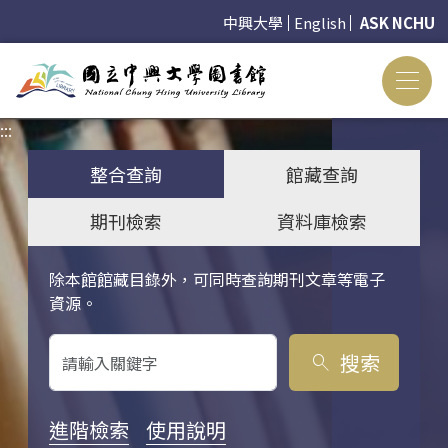
中興大學
English
ASK NCHU
:::
:::
整合查詢
館藏查詢
期刊檢索
資料庫檢索
除本館館藏目錄外，可同時查詢期刊文章等電子
關鍵字搜尋
資源。
搜索
search
進階檢索
使用說明