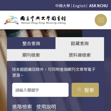
中興大學
English
ASK NCHU
:::
:::
整合查詢
館藏查詢
期刊檢索
資料庫檢索
除本館館藏目錄外，可同時查詢期刊文章等電子
關鍵字搜尋
資源。
搜索
search
進階檢索
使用說明