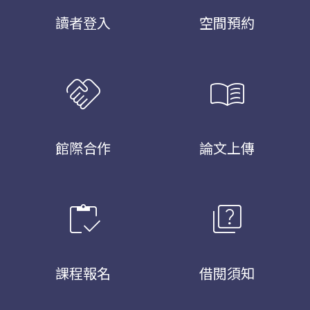
讀者登入
空間預約
handshake
menu_book
館際合作
論文上傳
inventory
quiz
課程報名
借閱須知