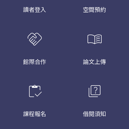
讀者登入
空間預約
handshake
menu_book
館際合作
論文上傳
inventory
quiz
課程報名
借閱須知