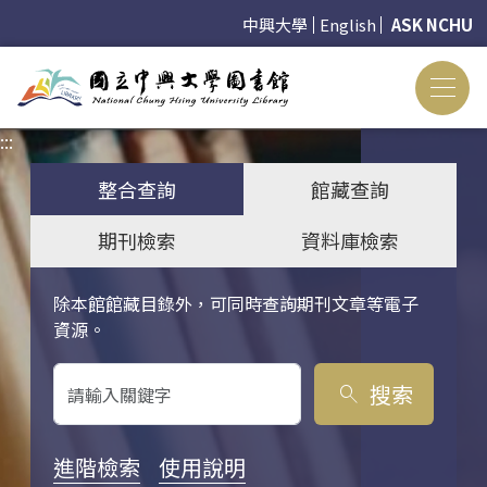
中興大學
English
ASK NCHU
:::
:::
整合查詢
館藏查詢
期刊檢索
資料庫檢索
除本館館藏目錄外，可同時查詢期刊文章等電子
關鍵字搜尋
資源。
搜索
search
進階檢索
使用說明