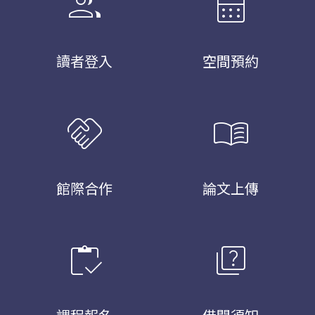
group
calendar_month
讀者登入
空間預約
handshake
menu_book
館際合作
論文上傳
inventory
quiz