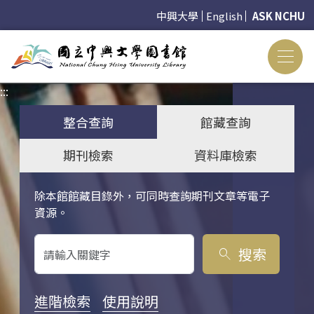
中興大學
English
ASK NCHU
:::
:::
整合查詢
館藏查詢
期刊檢索
資料庫檢索
除本館館藏目錄外，可同時查詢期刊文章等電子
關鍵字搜尋
資源。
搜索
search
進階檢索
使用說明