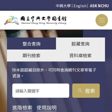
中興大學
English
ASK NCHU
:::
:::
整合查詢
館藏查詢
期刊檢索
資料庫檢索
除本館館藏目錄外，可同時查詢期刊文章等電子
關鍵字搜尋
資源。
搜索
search
進階檢索
使用說明