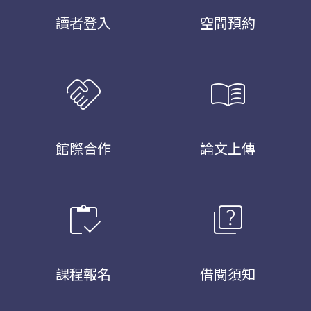
讀者登入
空間預約
handshake
menu_book
館際合作
論文上傳
inventory
quiz
課程報名
借閱須知