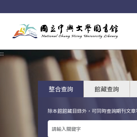
:::
:::
整合查詢
館藏查詢
除本館館藏目錄外，可同時查詢期刊文章
關鍵字搜尋