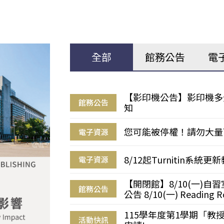
全部
館務公告
電
【影印機公告】影印機多
館務公告
知
您可能被停權！請勿大量
電子資源
8/12起Turnitin系
電子資源
【開閉館】8/10(一)
館務公告
公告 8/10(一) Reading R
115學年度第1學期「
活動快訊