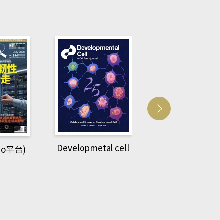
al cell
Pattern
recognition