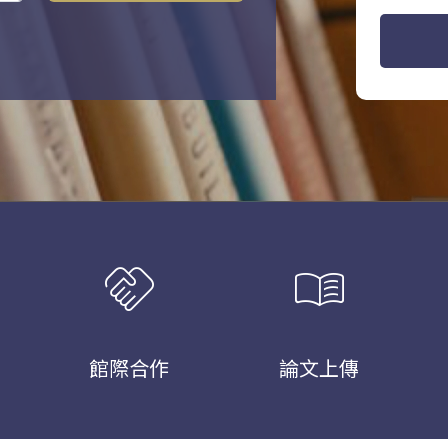
handshake
menu_book
館際合作
論文上傳