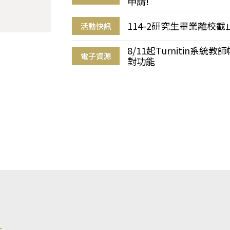
申請!
114-2研究生畢業離校
活動快訊
8/11起Turnitin系
電子資源
對功能
s