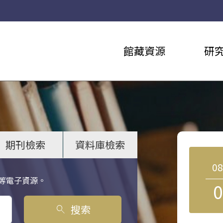
館藏資源
研
期刊檢索
資料庫檢索
0
等電子資源。
0
搜索
search