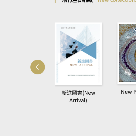
New Phytologist
空中英
新進圖書(New
Walkin
Arrival)