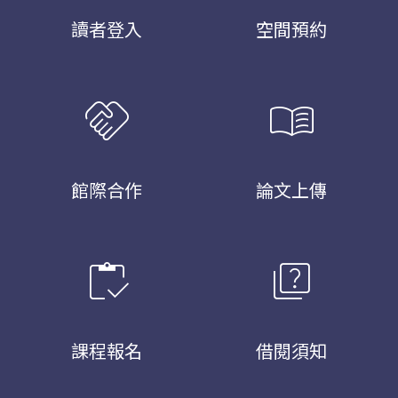
讀者登入
空間預約
handshake
menu_book
館際合作
論文上傳
inventory
quiz
課程報名
借閱須知