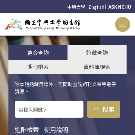
中興大學
English
ASK NCHU
:::
:::
整合查詢
館藏查詢
期刊檢索
資料庫檢索
除本館館藏目錄外，可同時查詢期刊文章等電子
關鍵字搜尋
資源。
搜索
search
進階檢索
使用說明