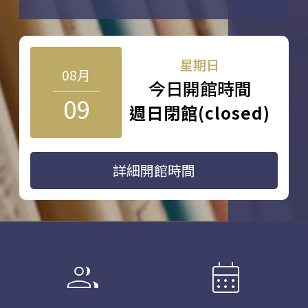
星期日
08月
今日開館時間
09
週日閉館(closed)
詳細開館時間
group
calendar_month