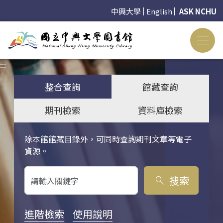
中興大學
English
ASK NCHU
:::
:::
整合查詢
館藏查詢
期刊檢索
資料庫檢索
除本館館藏目錄外，可同時查詢期刊文章等電子
關鍵字搜尋
資源。
搜索
search
進階檢索
使用說明