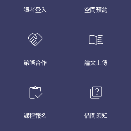
讀者登入
空間預約
handshake
menu_book
館際合作
論文上傳
inventory
quiz
課程報名
借閱須知