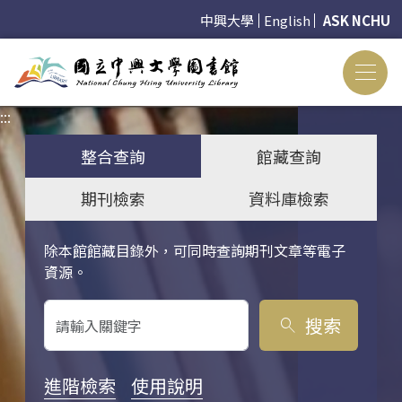
中興大學
English
ASK NCHU
:::
:::
整合查詢
館藏查詢
期刊檢索
資料庫檢索
除本館館藏目錄外，可同時查詢期刊文章等電子
關鍵字搜尋
資源。
搜索
search
進階檢索
使用說明