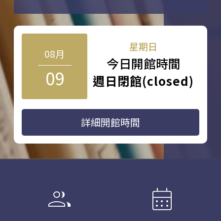
星期日
08月
今日開館時間
09
週日閉館(closed)
詳細開館時間
group
calendar_month