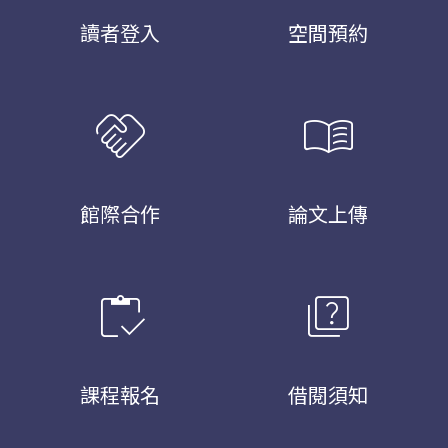
讀者登入
空間預約
handshake
menu_book
館際合作
論文上傳
inventory
quiz
課程報名
借閱須知