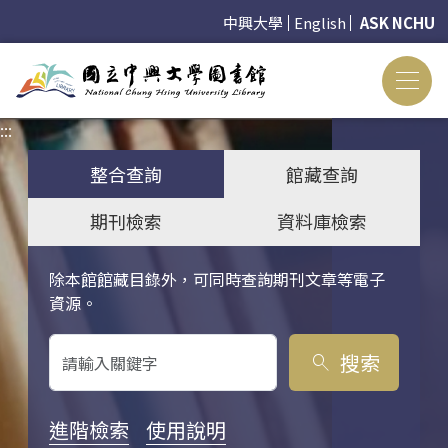
中興大學
English
ASK NCHU
:::
:::
整合查詢
館藏查詢
期刊檢索
資料庫檢索
除本館館藏目錄外，可同時查詢期刊文章等電子
關鍵字搜尋
資源。
搜索
search
進階檢索
使用說明