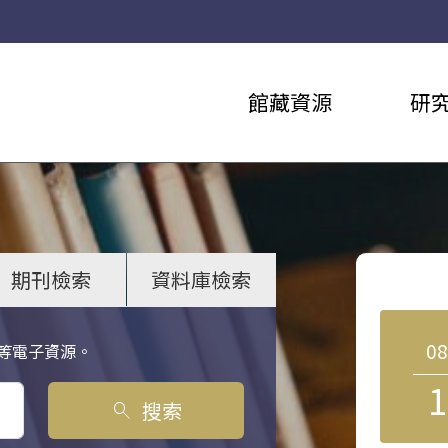
館藏資源
研
期刊檢索
資料庫檢索
0
等電子資源。
1
搜索
search