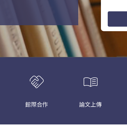
handshake
menu_book
館際合作
論文上傳