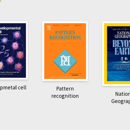
pmetal cell
Pattern
Natio
recognition
Geogra