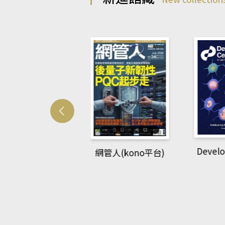
Develo
網管人(kono平台)
中英語教室(AEB
lking Library平
台)