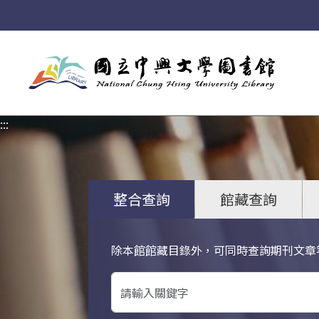
:::
:::
整合查詢
館藏查詢
除本館館藏目錄外，可同時查詢期刊文章
關鍵字搜尋