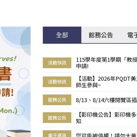
全部
館務公告
電
115學年度第1學期「
活動快訊
申請!
【活動】2026年PQD
活動快訊
師生參與~
8/13、8/14六樓閱覽
館務公告
【影印機公告】影印機多
館務公告
知
您可能被停權！請勿大量
電子資源