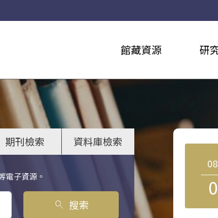
館藏資源
研
期刊檢索
資料庫檢索
0
等電子資源。
0
搜索
search