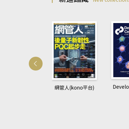
Develo
網管人(kono平台)
中英語教室(AEB
lking Library平
台)