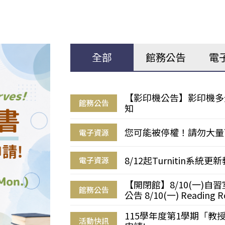
全部
館務公告
電
【影印機公告】影印機多
館務公告
知
您可能被停權！請勿大量
電子資源
8/12起Turnitin系
電子資源
【開閉館】8/10(一)
館務公告
公告 8/10(一) Reading R
115學年度第1學期「
活動快訊