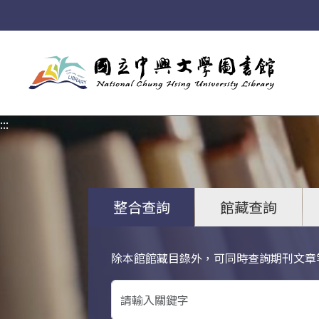
:::
:::
整合查詢
館藏查詢
除本館館藏目錄外，可同時查詢期刊文章
關鍵字搜尋