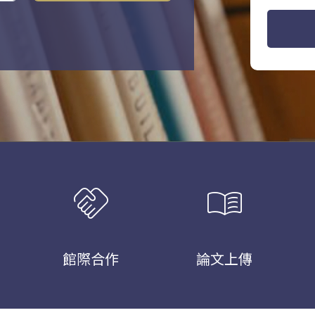
handshake
menu_book
館際合作
論文上傳