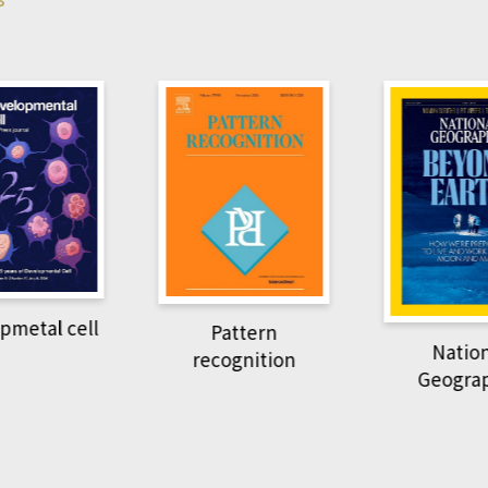
pmetal cell
Pattern
Natio
recognition
Geogra