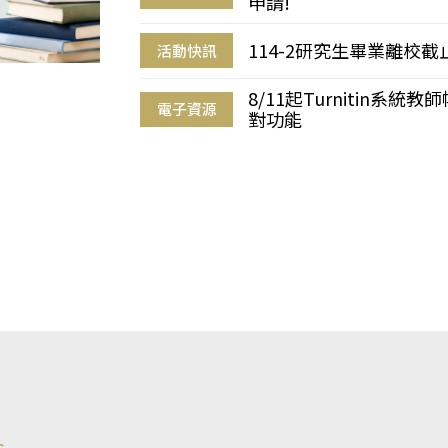
申請!
114-2研究生畢業離校
活動快訊
8/11起Turnitin系
電子資源
對功能
s